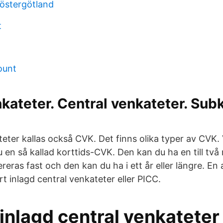
 östergötland
t
ount
nkateter. Central venkateter. Sub
eter kallas också CVK. Det finns olika typer av CVK. 
u en så kallad korttids-CVK. Den kan du ha en till tv
eras fast och den kan du ha i ett år eller längre. En
rt inlagd central venkateter eller PICC.
 inlagd central venkatete