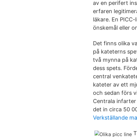
av en perifert in
erfaren legitimer
läkare. En PICC-
önskemål eller o
Det finns olika 
på kateterns spe
två mynna på kat
dess spets. Förde
central venkatete
kateter av ett mj
och sedan förs v
Centrala infarte
det in circa 50 
Verkställande ma
T