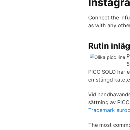
Instagra
Connect the infu
as with any other
Rutin inlä
P
5
PICC SOLO har et
en stängd katet
Vid handhavande 
sättning av PICC
Trademark europ
The most common