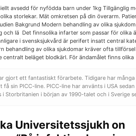
ellt avsedd för nyfödda barn under 1kg Tillgänglig me
e olika storlekar. Mät omkretsen på din överarm. Pati
udien Bakgrund Modern behandling av olika sjukdoma
ing och lä Det finnsolika infarter som passar för olika
anligare i svensksjukvård är perifert insatt central kat
 behandling av olika sjukdomar kräver ofta tillförsel
e centralt beläget blodkärl. För ändamålet finns olika
r gjort ett fantastiskt förarbete. Tidigare har många
tt få sin PICC-line. PICC-line har använts i USA sedan
 i Storbritanien i början av 1990-talet och i Sverige 
ka Universitetssjukh on