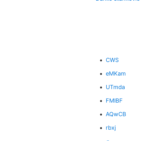
CWS
eMKam
UTmda
FMlBF
AQwCB
rbxj