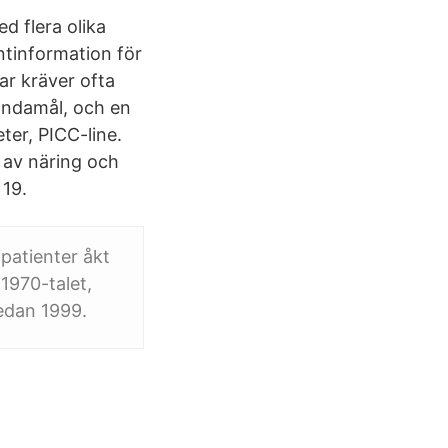
d flera olika
entinformation för
r kräver ofta
 ändamål, och en
eter, PICC-line.
 av näring och
 19.
 patienter åkt
 1970-talet,
sedan 1999.