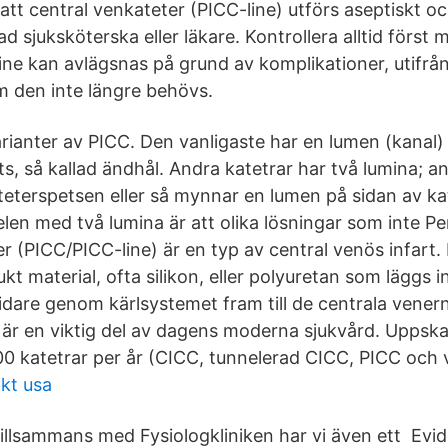
satt central venkateter (PICC-line) utförs aseptiskt o
ad sjuksköterska eller läkare. Kontrollera alltid förs
line kan avlägsnas på grund av komplikationer, utifrå
m den inte längre behövs.
varianter av PICC. Den vanligaste har en lumen (kana
ts, så kallad ändhål. Andra katetrar har två lumina; 
eterspetsen eller så mynnar en lumen på sidan av ka
len med två lumina är att olika lösningar som inte Per
r (PICC/PICC-line) är en typ av central venös infart.
ukt material, ofta silikon, eller polyuretan som läggs i
idare genom kärlsystemet fram till de centrala venern
r är en viktig del av dagens moderna sjukvård. Uppska
000 katetrar per år (CICC, tunnelerad CICC, PICC och 
kt usa
illsammans med Fysiologkliniken har vi även ett Evi