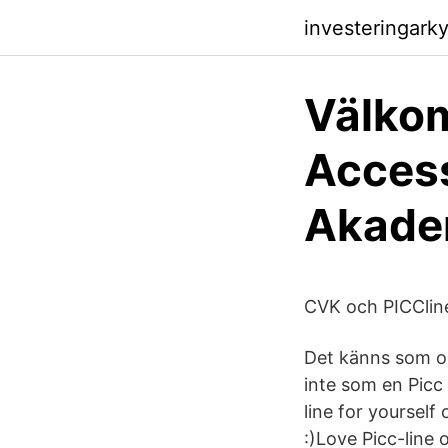
investeringarky
Välkom
Acces
Akade
CVK och PICCline
Det känns som om
inte som en Picc 
line for yoursel
:)Love Picc-line 