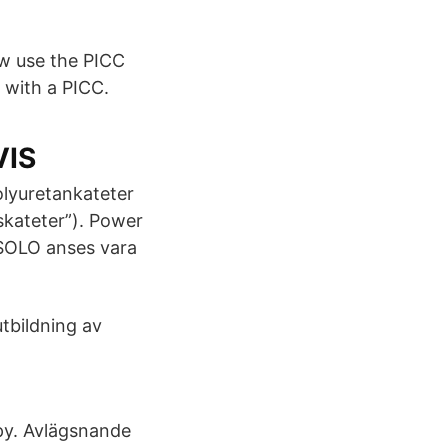
ow use the PICC
 with a PICC.
VIS
lyuretankateter
skateter”). Power
 SOLO anses vara
tbildning av
py. Avlägsnande