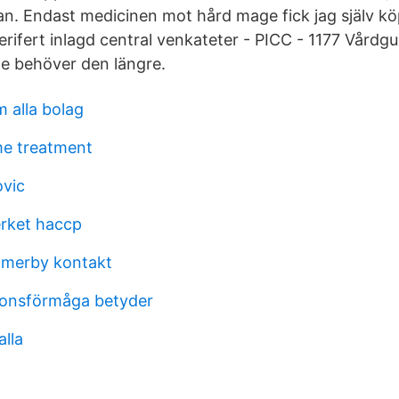
n. Endast medicinen mot hård mage fick jag själv köp
rifert inlagd central venkateter - PICC - 1177 Vårdgu
te behöver den längre.
 alla bolag
me treatment
ovic
rket haccp
mmerby kontakt
onsförmåga betyder
alla