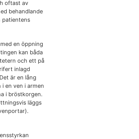
ch oftast av
t med behandlande
n patientens
l) med en öppning
antingen kan båda
tetern och ett på
ifert inlagd
 Det är en lång
n i en ven i armen
a i bröstkorgen.
ttningsvis läggs
venportar).
densstyrkan