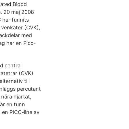
iated Blood
e. 20 maj 2008
 har funnits
l venkater (CVK),
 nackdelar med
jag har en Picc-
d central
katetrar (CVK)
lternativ till
inläggs percutant
 nära hjärtat,
 är en tunn
å en PICC-line av