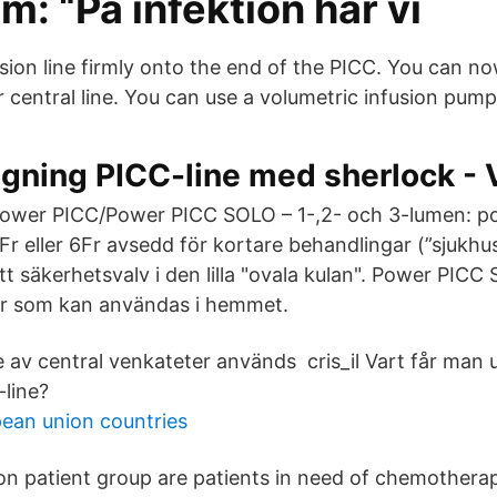
m: “På infektion har vi
sion line firmly onto the end of the PICC. You can n
 central line. You can use a volumetric infusion pump
ggning PICC-line med sherlock - 
ower PICC/Power PICC SOLO – 1-,2- och 3-lumen: po
Fr eller 6Fr avsedd för kortare behandlingar (”sjukhu
t säkerhetsvalv i den lilla "ovala kulan". Power PICC
er som kan användas i hemmet.
av central venkateter används cris_il Vart får man u
-line?
ean union countries
 patient group are patients in need of chemothera