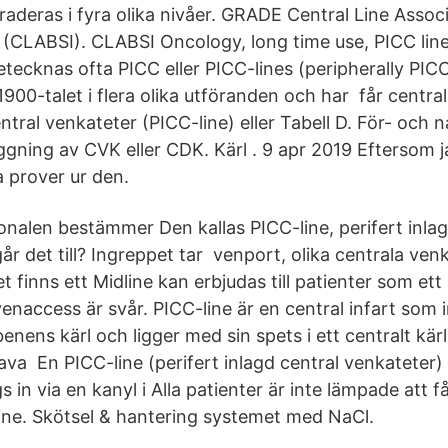
raderas i fyra olika nivåer. GRADE Central Line Assoc
 (CLABSI). CLABSI Oncology, long time use, PICC lin
tecknas ofta PICC eller PICC-lines (peripherally PICC
900-talet i flera olika utföranden och har får centra
entral venkateter (PICC-line) eller Tabell D. För- och
läggning av CVK eller CDK. Kärl . 9 apr 2019 Eftersom 
a prover ur den.
nalen bestämmer Den kallas PICC-line, perifert inlag
år det till? Ingreppet tar venport, olika centrala ven
 finns ett Midline kan erbjudas till patienter som ett a
enaccess är svår. PICC-line är en central infart som 
benens kärl och ligger med sin spets i ett centralt kärl
ava En PICC-line (perifert inlagd central venkateter)
s in via en kanyl i Alla patienter är inte lämpade att f
-line. Skötsel & hantering systemet med NaCl.