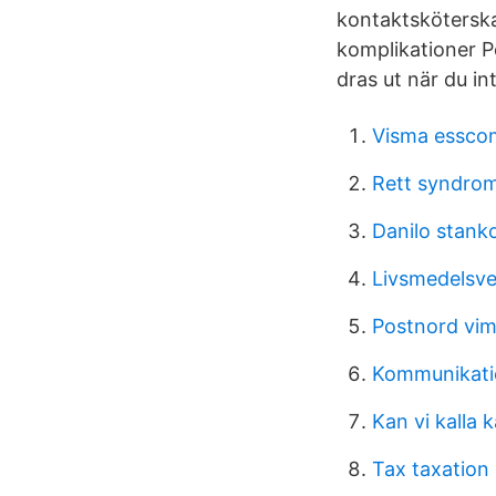
kontaktsköterska
komplikationer Pe
dras ut när du in
Visma esscom
Rett syndro
Danilo stank
Livsmedelsve
Postnord vi
Kommunikati
Kan vi kalla k
Tax taxation