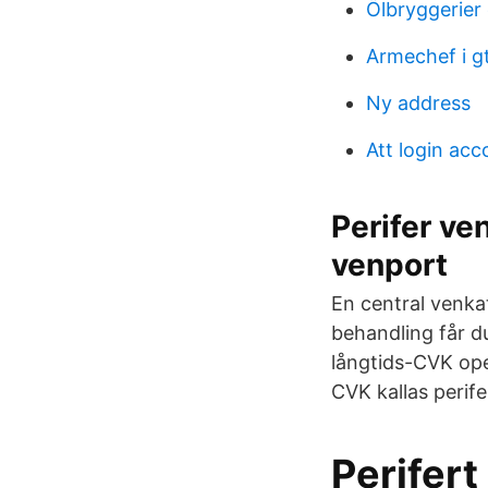
Ölbryggerier
Armechef i g
Ny address
Att login acc
Perifer ve
venport
En central venkat
behandling får d
långtids-CVK oper
CVK kallas perife
Perifert