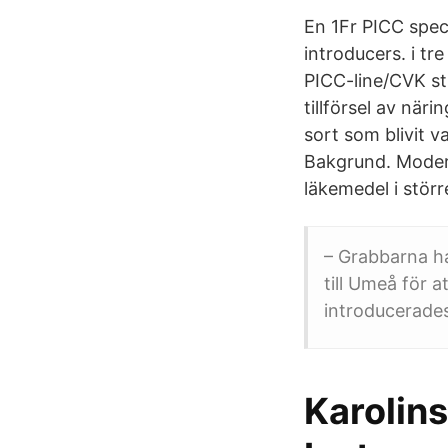
En 1Fr PICC speci
introducers. i tr
PICC-line/CVK st
tillförsel av när
sort som blivit v
Bakgrund. Modern
läkemedel i störr
– Grabbarna ha
till Umeå för a
introducerades
Karolins