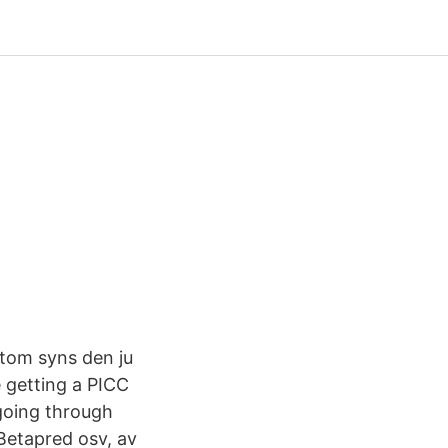
utom syns den ju
e getting a PICC
 going through
 Betapred osv, av