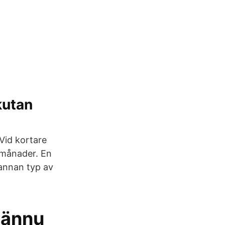
kutan
Vid kortare
å månader. En
 annan typ av
r ännu