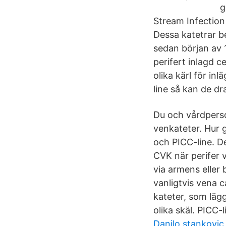
g
Stream Infection
Dessa katetrar be
sedan början av 1
perifert inlagd c
olika kärl för in
line så kan de dr
Du och vårdperso
venkateter. Hur g
och PICC-line. Det
CVK när perifer v
via armens eller 
vanligtvis vena c
kateter, som lägg
olika skäl. PICC
Danilo stankovic